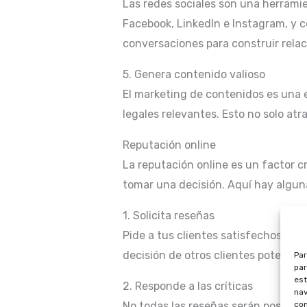
Las redes sociales son una herrami
Facebook, LinkedIn e Instagram, y 
conversaciones para construir relac
5. Genera contenido valioso
El marketing de contenidos es una e
legales relevantes. Esto no solo atr
Reputación online
La reputación online es un factor cr
tomar una decisión. Aquí hay alguna
1. Solicita reseñas
Pide a tus clientes satisfechos que 
decisión de otros clientes potencial
Par
par
est
2. Responde a las críticas
nav
No todas las reseñas serán positiva
con