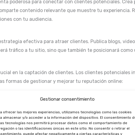
enta poderosa para conectar con clientes potenciales. Crea 
comparte contenido relevante que muestre tu experiencia. R
iones con tu audiencia.
strategia efectiva para atraer clientes. Publica blogs, vid
aerá tráfico a tu sitio, sino que también te posicionará com
ucial en la captación de clientes. Los clientes potenciales 
s formas de gestionar y mejorar tu reputación online:
Gestionar consentimiento
dejen reseñas en Google, Yelp o en tu sitio web. Las reseñas 
es.
a ofrecer las mejores experiencias, utilizamos tecnologías como las cookies
a almacenar y/o acceder a la información del dispositivo. El consentimiento d
as tecnologías nos permitirá procesar datos como el comportamiento de
egación o las identificaciones únicas en este sitio. No consentir o retirar el
s. Responde a las críticas de manera profesional y construc
sentimiento, puede afectar negativamente a ciertas características y