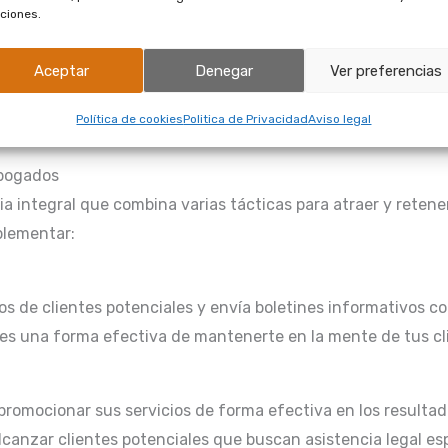
ciones.
uesto a mejorar.
Aceptar
Denegar
Ver preferencias
erts para monitorear menciones de tu bufete en línea. Esto 
Política de cookies
Politica de Privacidad
Aviso legal
en una crisis.
abogados
ia integral que combina varias tácticas para atraer y retene
plementar:
os de clientes potenciales y envía boletines informativos c
 es una forma efectiva de mantenerte en la mente de tus cl
promocionar sus servicios de forma efectiva en los result
anzar clientes potenciales que buscan asistencia legal esp