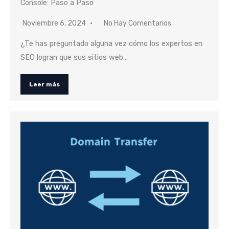
Console: Paso a Paso
Noviembre 6, 2024
No Hay Comentarios
¿Te has preguntado alguna vez cómo los expertos en
SEO logran que sus sitios web…
Leer más