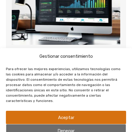
¿Qué es una auditoria SEO?
Gestionar consentimiento
Agosto 5, 2024
No Hay Comentarios
Para ofrecer las mejores experiencias, utilizamos tecnologías como
las cookies para almacenar y/o acceder a la información del
ÍndiceQue pasa si hago una Auditoria SEO del tipo
dispositivo. El consentimiento de estas tecnologías nos permitirá
«checklist?Entonces…Qué SI es una auditoria SEO?
procesar datos como el comportamiento de navegación o las
identificaciones únicas en este sitio. No consentir o retirar el
SEO…
consentimiento, puede afectar negativamente a ciertas
características y funciones.
Leer más
Aceptar
Denegar