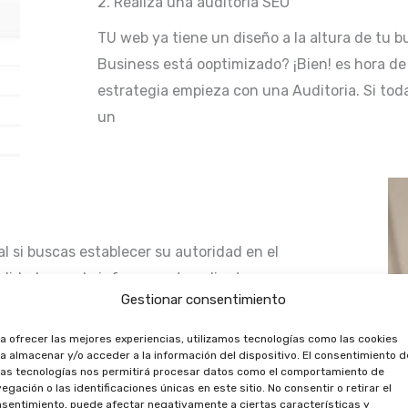
2. Realiza una auditoria SEO
TU web ya tiene un diseño a la altura de tu b
Business está ooptimizado? ¡Bien! es hora de
estrategia empieza con una Auditoria. Si tod
un
 si buscas establecer su autoridad en el
alidad, no solo informas a tus clientes
Gestionar consentimiento
ionamiento en los motores de búsqueda. Un
co, generar leads y fortalecer la reputación
a ofrecer las mejores experiencias, utilizamos tecnologías como las cookies
a almacenar y/o acceder a la información del dispositivo. El consentimiento d
as tecnologías nos permitirá procesar datos como el comportamiento de
egación o las identificaciones únicas en este sitio. No consentir o retirar el
sentimiento, puede afectar negativamente a ciertas características y